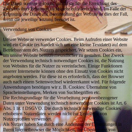
Die Daten werden gelöscht, sobald sie für die Erreichung des
Zweckes ihrer Erhebung nicht mehr erforderlich sind. Im Falle der
Erfassung der Daten zur Bereitstellung der Website ist dies der Fall,
wenn die jeweilige Sitzung beendet ist.
Verwendung von Cookies
Unsere Webseite verwendet Cookies. Beim Aufrufen einer Website
wird ein Cookie (es handelt sich um eine kleine Textdatei) auf dem
Betriebssystem des Nutzers gespeichert. Wir setzen Cookies ein,
um unsere Website benutzerfreundlicher zu gestalten. Der Zweck
der Verwendung technisch notwendiger Cookies ist, die Nutzung
von Websites für die Nutzer zu vereinfachen. Einige Funktionen
unserer Internetseite können ohne den Einsatz von Cookies nicht
angeboten werden. Für diese ist es erforderlich, dass der Browser
auch nach einem Seitenwechsel wiedererkannt wird. Für folgende
Anwendungen benötigen wir z. B. Cookies: Übernahme von
Spracheinstellungen, Merken von Suchbegriffen etc.
Die Rechtsgrundlage für die Verarbeitung personenbezogener
Daten unter Verwendung technisch notwendiger Cookies ist Art. 6
Abs. 1 lit. f DSGVO. Die durch technisch notwendige Cookies
erhobenen Nutzerdaten werden nicht zur Erstellung von
Nutzerprofilen verwendet.
Als Nutzer haben Sie durch eine Änderung der Einstellungen in
Ihrem Internetbrowser die Möglichkeit, die Übertragung von