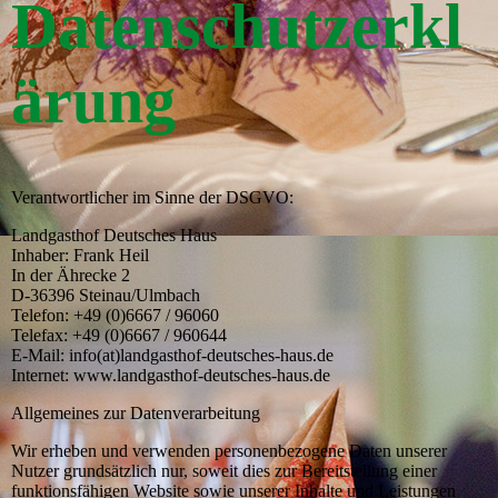
Datenschutzerkl
ärung
Verantwortlicher im Sinne der DSGVO:
Landgasthof Deutsches Haus
Inhaber: Frank Heil
In der Ährecke 2
D-36396 Steinau/Ulmbach
Telefon: +49 (0)6667 / 96060
Telefax: +49 (0)6667 / 960644
E-Mail: info(at)landgasthof-deutsches-haus.de
Internet: www.landgasthof-deutsches-haus.de
Allgemeines zur Datenverarbeitung
Wir erheben und verwenden personenbezogene Daten unserer
Nutzer grundsätzlich nur, soweit dies zur Bereitstellung einer
funktionsfähigen Website sowie unserer Inhalte und Leistungen