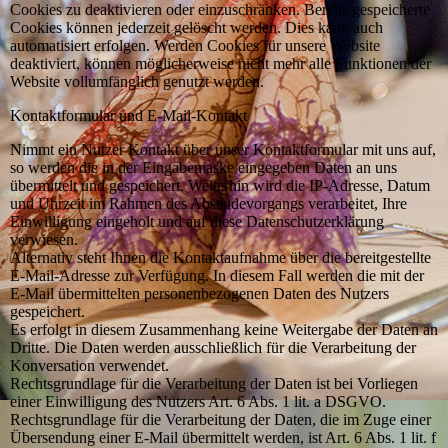
Cookies zu deaktivieren oder einzuschränken. Bereits gespeicherte
Cookies können jederzeit gelöscht werden. Dies kann auch
automatisiert erfolgen. Werden Cookies für unsere Website
deaktiviert, können möglicherweise nicht mehr alle Funktionen der
Website vollumfänglich genutzt werden.
Kontaktformular und E-Mail-Kontakt
Nimmt ein Nutzer Kontakt über unser Kontaktformular mit uns auf,
so werden die in der Eingabemaske eingegeben Daten an uns
übermittelt und gespeichert. Weiterhin wird die IP-Adresse, Datum
und Uhrzeit im Rahmen des Absendevorgangs verarbeitet, Ihre
Einwilligung eingeholt und auf diese Datenschutzerklärung
verwiesen.
Alternativ steht Ihnen die Kontaktaufnahme über die bereitgestellte
E-Mail-Adresse zur Verfügung. In diesem Fall werden die mit der
E-Mail übermittelten personenbezogenen Daten des Nutzers
gespeichert.
Es erfolgt in diesem Zusammenhang keine Weitergabe der Daten an
Dritte. Die Daten werden ausschließlich für die Verarbeitung der
Konversation verwendet.
Rechtsgrundlage für die Verarbeitung der Daten ist bei Vorliegen
einer Einwilligung des Nutzers Art. 6 Abs. 1 lit. a DSGVO.
Rechtsgrundlage für die Verarbeitung der Daten, die im Zuge einer
Übersendung einer E-Mail übermittelt werden, ist Art. 6 Abs. 1 lit. f