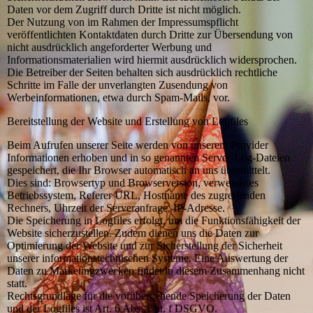
Daten vor dem Zugriff durch Dritte ist nicht möglich.
Der Nutzung von im Rahmen der Impressumspflicht
veröffentlichten Kontaktdaten durch Dritte zur Übersendung von
nicht ausdrücklich angeforderter Werbung und
Informationsmaterialien wird hiermit ausdrücklich widersprochen.
Die Betreiber der Seiten behalten sich ausdrücklich rechtliche
Schritte im Falle der unverlangten Zusendung von
Werbeinformationen, etwa durch Spam-Mails, vor.
Bereitstellung der Website und Erstellung von Logfiles
Beim Aufrufen unserer Seite werden von unserem Provider
Informationen erhoben und in so genannten Server-Log-Dateien
gespeichert, die Ihr Browser automatisch an uns übermittelt.
Dies sind: Browsertyp und Browserversion, verwendetes
Betriebssystem, Referer URL, Hostname des zugreifenden
Rechners, Uhrzeit der Serveranfrage, IP-Adresse.
Die Speicherung in Logfiles erfolgt, um die Funktionsfähigkeit der
Website sicherzustellen. Zudem dienen uns die Daten zur
Optimierung der Website und zur Sicherstellung der Sicherheit
unserer informationstechnischen Systeme. Eine Auswertung der
Daten zu Marketingzwecken findet in diesem Zusammenhang nicht
statt.
Rechtsgrundlage für die vorübergehende Speicherung der Daten
und der Logfiles ist Art. 6 Abs. 1 lit. f DSGVO.