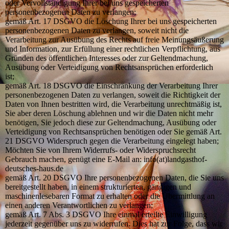
oder Vervollständigung Ihrer bei uns gespeicherten
personenbezogenen Daten zu verlangen;
gemäß Art. 17 DSGVO die Löschung Ihrer bei uns gespeicherten
personenbezogenen Daten zu verlangen, soweit nicht die
Verarbeitung zur Ausübung des Rechts auf freie Meinungsäußerung
und Information, zur Erfüllung einer rechtlichen Verpflichtung, aus
Gründen des öffentlichen Interesses oder zur Geltendmachung,
Ausübung oder Verteidigung von Rechtsansprüchen erforderlich
ist;
gemäß Art. 18 DSGVO die Einschränkung der Verarbeitung Ihrer
personenbezogenen Daten zu verlangen, soweit die Richtigkeit der
Daten von Ihnen bestritten wird, die Verarbeitung unrechtmäßig ist,
Sie aber deren Löschung ablehnen und wir die Daten nicht mehr
benötigen, Sie jedoch diese zur Geltendmachung, Ausübung oder
Verteidigung von Rechtsansprüchen benötigen oder Sie gemäß Art.
21 DSGVO Widerspruch gegen die Verarbeitung eingelegt haben;
Möchten Sie von Ihrem Widerrufs- oder Widerspruchsrecht
Gebrauch machen, genügt eine E-Mail an: info(at)landgasthof-
deutsches-haus.de
gemäß Art. 20 DSGVO Ihre personenbezogenen Daten, die Sie uns
bereitgestellt haben, in einem strukturierten, gängigen und
maschinenlesebaren Format zu erhalten oder die Übermittlung an
einen anderen Verantwortlichen zu verlangen;
gemäß Art. 7 Abs. 3 DSGVO Ihre einmal erteilte Einwilligung
jederzeit gegenüber uns zu widerrufen. Dies hat zur Folge, dass wir