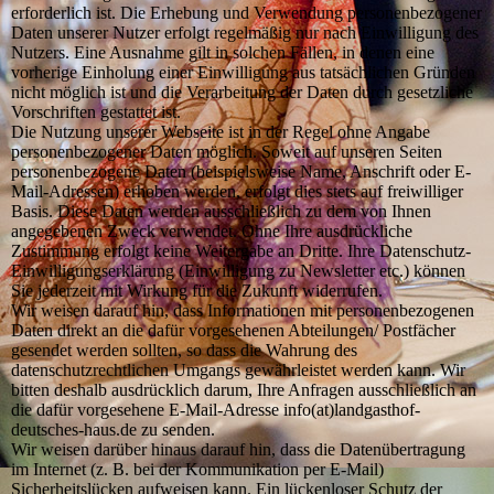
erforderlich ist. Die Erhebung und Verwendung personenbezogener
Daten unserer Nutzer erfolgt regelmäßig nur nach Einwilligung des
Nutzers. Eine Ausnahme gilt in solchen Fällen, in denen eine
vorherige Einholung einer Einwilligung aus tatsächlichen Gründen
nicht möglich ist und die Verarbeitung der Daten durch gesetzliche
Vorschriften gestattet ist.
Die Nutzung unserer Webseite ist in der Regel ohne Angabe
personenbezogener Daten möglich. Soweit auf unseren Seiten
personenbezogene Daten (beispielsweise Name, Anschrift oder E-
Mail-Adressen) erhoben werden, erfolgt dies stets auf freiwilliger
Basis. Diese Daten werden ausschließlich zu dem von Ihnen
angegebenen Zweck verwendet. Ohne Ihre ausdrückliche
Zustimmung erfolgt keine Weitergabe an Dritte. Ihre Datenschutz-
Einwilligungserklärung (Einwilligung zu Newsletter etc.) können
Sie jederzeit mit Wirkung für die Zukunft widerrufen.
Wir weisen darauf hin, dass Informationen mit personenbezogenen
Daten direkt an die dafür vorgesehenen Abteilungen/ Postfächer
gesendet werden sollten, so dass die Wahrung des
datenschutzrechtlichen Umgangs gewährleistet werden kann. Wir
bitten deshalb ausdrücklich darum, Ihre Anfragen ausschließlich an
die dafür vorgesehene E-Mail-Adresse info(at)landgasthof-
deutsches-haus.de zu senden.
Wir weisen darüber hinaus darauf hin, dass die Datenübertragung
im Internet (z. B. bei der Kommunikation per E-Mail)
Sicherheitslücken aufweisen kann. Ein lückenloser Schutz der