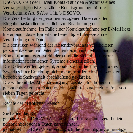
DSGVO. Zielt der E-Mail-Kontakt auf den Abschluss eines
Vertrages ab, so ist zusätzliche Rechtsgrundlage für die
Verarbeitung Art. 6 Abs. 1 lit. b DSGVO.
Die Verarbeitung der personenbezogenen Daten aus der
Eingabemaske dient uns allein zur Bearbeitung der
Kontaktaufnahme. Im Falle einer Kontaktaufnahme per E-Mail liegt
hieran auch das erforderliche berechtigte Interesse an der
Verarbeitung der Daten.
Die sonstigen während des Absendevorgangs verarbeiteten
personenbezogenen Daten dienen dazu, einen Missbrauch des
Kontaktformulars zu verhindern und die Sicherheit unserer
informationstechnischen Systeme sicherzustellen.
Die Daten werden gelöscht, sobald sie für die Erreichung des
Zweckes ihrer Erhebung nicht mehr erforderlich sind bzw. der
betroffene Sachverhalt abschließend geklärt ist.
Die während des Absendevorgangs zusätzlich erhobenen
personenbezogenen Daten werden spätestens nach einer Frist von
sieben Tagen gelöscht.
Rechte der betroffenen Person
Sie haben das Recht:
gemäß Art. 15 DSGVO Auskunft über Ihre von uns verarbeiteten
personenbezogenen Daten zu verlangen.
gemäß Art. 16 DSGVO unverzüglich die Berichtigung unrichtiger