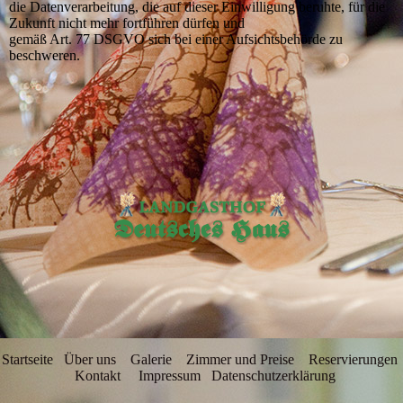
die Datenverarbeitung, die auf dieser Einwilligung beruhte, für die
Zukunft nicht mehr fortführen dürfen und
gemäß Art. 77 DSGVO sich bei einer Aufsichtsbehörde zu
beschweren.
Startseite
Über uns
Galerie
Zimmer und Preise
Reservierungen
Kontakt
Impressum
Datenschutzerklärung